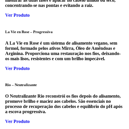
misturar as duas fases e aplicar no cabelo úmido ou seco,
concentrando-se nas pontas e evitando a raiz.
Ver Produto
La Vie en Rose – Progressiva
A La Vie en Rose é um sistema de alisamento vegano, sem
formol, formado pelos ativos Mirra, Óleo de Amêndoas e
Arginina. Proporciona uma restauração nos fios, deixando-
os mais lisos, resistentes e com um brilho impecável.
Ver Produto
Rio – Neutralizante
O Neutralizante Rio reconstrói os fios depois do alisamento,
promove brilho e maciez aos cabelos. São essenciais no
processo de recuperação dos cabelos e equilíbrio do pH após
a escova progressiva.
Ver Produto