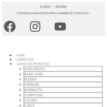
AJUDA
IDIOMA
CONHEÇA A LINHA BONITA PRA CARAMBA! BY CARIÚCHA ✨
COMPRE 
HOME
SOBRE NÓS
LINHAS DE PRODUTOS
AFRO ROOTS
BASIC CARE
BLENDS
CARNIVAL
BOMBASTIC
CLARIFYING
COLORS
CURLS