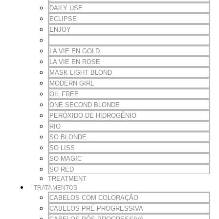
DAILY USE
ECLIPSE
ENJOY
ISSO É VIDA
LA VIE EN GOLD
LA VIE EN ROSE
MASK LIGHT BLOND
MODERN GIRL
OIL FREE
ONE SECOND BLONDE
PERÓXIDO DE HIDROGÊNIO
RIO
SO BLONDE
SO LISS
SO MAGIC
SO RED
TREATMENT
TRATAMENTOS
CABELOS COM COLORAÇÃO
CABELOS PRÉ-PROGRESSIVA