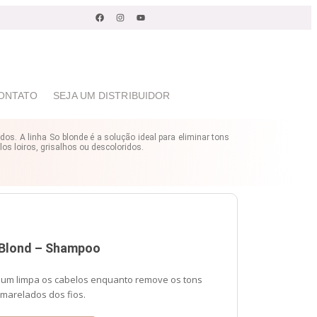
COMPRE PRODUTOS HOME CARE COM FRETE G
ONTATO
SEJA UM DISTRIBUIDOR
os. A linha So blonde é a solução ideal para eliminar tons
s loiros, grisalhos ou descoloridos.
Blond – Shampoo
um limpa os cabelos enquanto remove os tons
marelados dos fios.