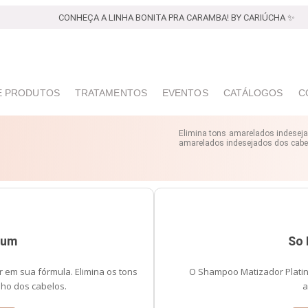
CONHEÇA A LINHA BONITA PRA CARAMBA! BY CARIÚCHA ✨
E PRODUTOS
TRATAMENTOS
EVENTOS
CATÁLOGOS
C
Elimina tons amarelados indesejad
amarelados indesejados dos cabelo
num
So 
 em sua fórmula. Elimina os tons
O Shampoo Matizador Platin
lho dos cabelos.
a