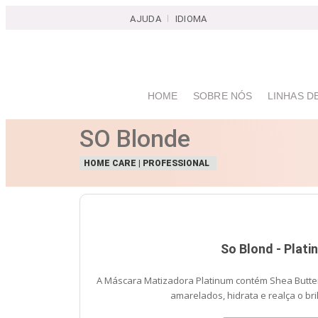
AJUDA
IDIOMA
HOME
SOBRE NÓS
LINHAS D
SO Blonde
HOME CARE | PROFESSIONAL
So Blond - Plati
A Máscara Matizadora Platinum contém Shea Butter
amarelados, hidrata e realça o bri