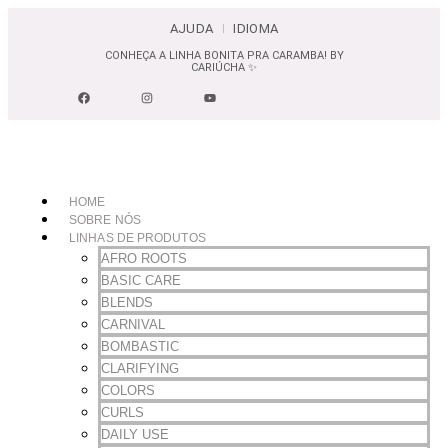
AJUDA
IDIOMA
CONHEÇA A LINHA BONITA PRA CARAMBA! BY
C
CARIÚCHA ✨
HOME
SOBRE NÓS
LINHAS DE PRODUTOS
AFRO ROOTS
BASIC CARE
BLENDS
CARNIVAL
BOMBASTIC
CLARIFYING
COLORS
CURLS
DAILY USE