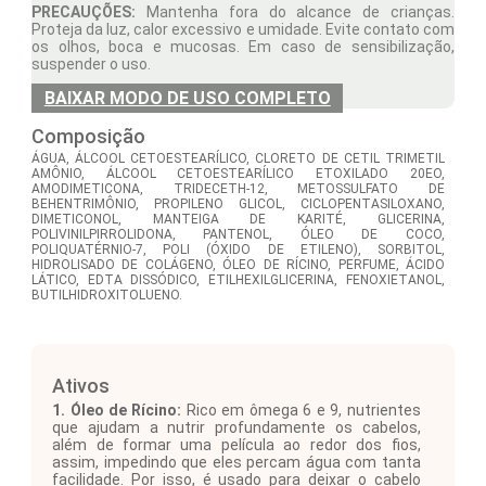
PRECAUÇÕES:
Mantenha fora do alcance de crianças.
Proteja da luz, calor excessivo e umidade. Evite contato com
os olhos, boca e mucosas. Em caso de sensibilização,
suspender o uso.
BAIXAR MODO DE USO COMPLETO
Composição
ÁGUA, ÁLCOOL CETOESTEARÍLICO, CLORETO DE CETIL TRIMETIL
AMÔNIO, ÁLCOOL CETOESTEARÍLICO ETOXILADO 20EO,
AMODIMETICONA, TRIDECETH-12, METOSSULFATO DE
BEHENTRIMÔNIO, PROPILENO GLICOL, CICLOPENTASILOXANO,
DIMETICONOL, MANTEIGA DE KARITÉ, GLICERINA,
POLIVINILPIRROLIDONA, PANTENOL, ÓLEO DE COCO,
POLIQUATÉRNIO-7, POLI (ÓXIDO DE ETILENO), SORBITOL,
HIDROLISADO DE COLÁGENO, ÓLEO DE RÍCINO, PERFUME, ÁCIDO
LÁTICO, EDTA DISSÓDICO, ETILHEXILGLICERINA, FENOXIETANOL,
BUTILHIDROXITOLUENO.
Ativos
1. Óleo de Rícino:
Rico em ômega 6 e 9, nutrientes
que ajudam a nutrir profundamente os cabelos,
além de formar uma película ao redor dos fios,
assim, impedindo que eles percam água com tanta
facilidade. Por isso, é usado para deixar o cabelo